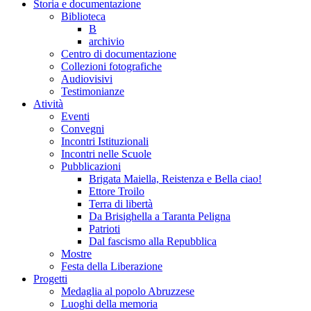
Storia e documentazione
Biblioteca
B
archivio
Centro di documentazione
Collezioni fotografiche
Audiovisivi
Testimonianze
Atività
Eventi
Convegni
Incontri Istituzionali
Incontri nelle Scuole
Pubblicazioni
Brigata Maiella, Reistenza e Bella ciao!
Ettore Troilo
Terra di libertà
Da Brisighella a Taranta Peligna
Patrioti
Dal fascismo alla Repubblica
Mostre
Festa della Liberazione
Progetti
Medaglia al popolo Abruzzese
Luoghi della memoria