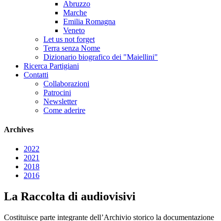
Abruzzo
Marche
Emilia Romagna
Veneto
Let us not forget
Terra senza Nome
Dizionario biografico dei "Maiellini"
Ricerca Partigiani
Contatti
Collaborazioni
Patrocini
Newsletter
Come aderire
Archives
2022
2021
2018
2016
La Raccolta di audiovisivi
Costituisce parte integrante dell’Archivio storico la documentazione