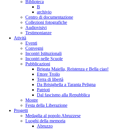
Biblioteca
B
archivio
Centro di documentazione
Collezioni fotografiche
Audiovisivi
Testimonianze
Atività
Eventi
Convegni
Incontri Istituzionali
Incontri nelle Scuole
Pubblicazioni
Brigata Maiella, Reistenza e Bella ciao!
Ettore Troilo
Terra di libertà
Da Brisighella a Taranta Peligna
Patrioti
Dal fascismo alla Repubblica
Mostre
Festa della Liberazione
Progetti
Medaglia al popolo Abruzzese
Luoghi della memoria
Abruzzo