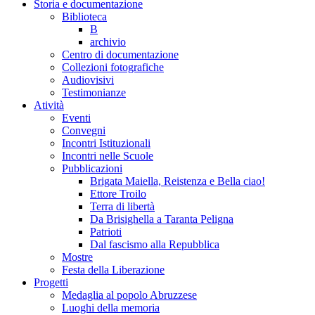
Storia e documentazione
Biblioteca
B
archivio
Centro di documentazione
Collezioni fotografiche
Audiovisivi
Testimonianze
Atività
Eventi
Convegni
Incontri Istituzionali
Incontri nelle Scuole
Pubblicazioni
Brigata Maiella, Reistenza e Bella ciao!
Ettore Troilo
Terra di libertà
Da Brisighella a Taranta Peligna
Patrioti
Dal fascismo alla Repubblica
Mostre
Festa della Liberazione
Progetti
Medaglia al popolo Abruzzese
Luoghi della memoria