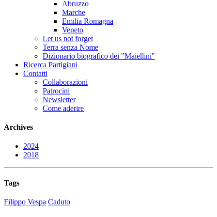
Abruzzo
Marche
Emilia Romagna
Veneto
Let us not forget
Terra senza Nome
Dizionario biografico dei "Maiellini"
Ricerca Partigiani
Contatti
Collaborazioni
Patrocini
Newsletter
Come aderire
Archives
2024
2018
Tags
Filippo Vespa
Caduto