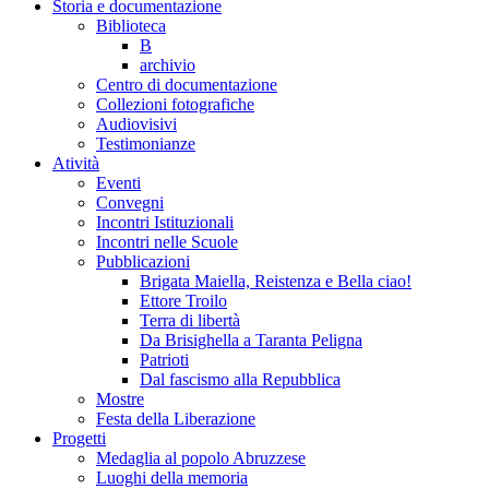
Storia e documentazione
Biblioteca
B
archivio
Centro di documentazione
Collezioni fotografiche
Audiovisivi
Testimonianze
Atività
Eventi
Convegni
Incontri Istituzionali
Incontri nelle Scuole
Pubblicazioni
Brigata Maiella, Reistenza e Bella ciao!
Ettore Troilo
Terra di libertà
Da Brisighella a Taranta Peligna
Patrioti
Dal fascismo alla Repubblica
Mostre
Festa della Liberazione
Progetti
Medaglia al popolo Abruzzese
Luoghi della memoria