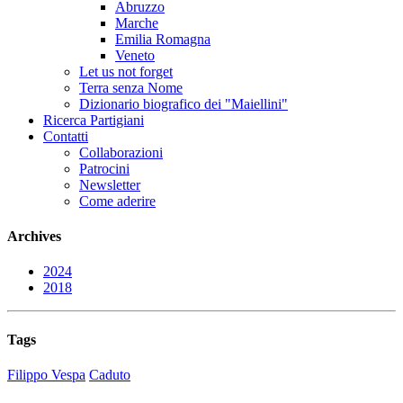
Abruzzo
Marche
Emilia Romagna
Veneto
Let us not forget
Terra senza Nome
Dizionario biografico dei "Maiellini"
Ricerca Partigiani
Contatti
Collaborazioni
Patrocini
Newsletter
Come aderire
Archives
2024
2018
Tags
Filippo Vespa
Caduto