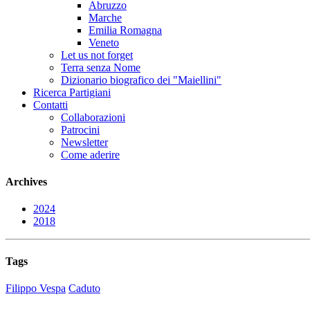
Abruzzo
Marche
Emilia Romagna
Veneto
Let us not forget
Terra senza Nome
Dizionario biografico dei "Maiellini"
Ricerca Partigiani
Contatti
Collaborazioni
Patrocini
Newsletter
Come aderire
Archives
2024
2018
Tags
Filippo Vespa
Caduto