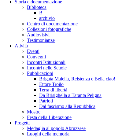
Storia e documentazione
Biblioteca
B
archivio
Centro di documentazione
Collezioni fotografiche
Audiovisivi
Testimonianze
Atività
Eventi
Convegni
Incontri Istituzionali
Incontri nelle Scuole
Pubblicazioni
Brigata Maiella, Reistenza e Bella ciao!
Ettore Troilo
Terra di libertà
Da Brisighella a Taranta Peligna
Patrioti
Dal fascismo alla Repubblica
Mostre
Festa della Liberazione
Progetti
Medaglia al popolo Abruzzese
Luoghi della memoria