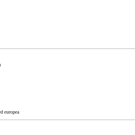
a
 ed europea