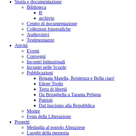
Storia e documentazione
Biblioteca
B
archivio
Centro di documentazione
Collezioni fotografiche
Audiovisivi
Testimonianze
Atività
Eventi
Convegni
Incontri Istituzionali
Incontri nelle Scuole
Pubblicazioni
Brigata Maiella, Reistenza e Bella ciao!
Ettore Troilo
Terra di libertà
Da Brisighella a Taranta Peligna
Patrioti
Dal fascismo alla Repubblica
Mostre
Festa della Liberazione
Progetti
Medaglia al popolo Abruzzese
Luoghi della memoria