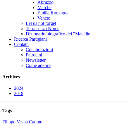
Abruzzo
Marche
Emilia Romagna
Veneto
Let us not forget
Terra senza Nome
Dizionario biografico dei "Maiellini"
Ricerca Partigiani
Contatti
Collaborazioni
Patrocini
Newsletter
Come aderire
Archives
2024
2018
Tags
Filippo Vespa
Caduto