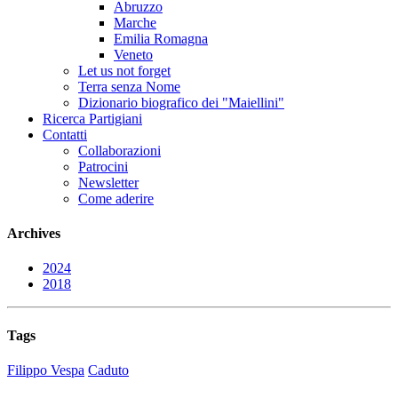
Abruzzo
Marche
Emilia Romagna
Veneto
Let us not forget
Terra senza Nome
Dizionario biografico dei "Maiellini"
Ricerca Partigiani
Contatti
Collaborazioni
Patrocini
Newsletter
Come aderire
Archives
2024
2018
Tags
Filippo Vespa
Caduto