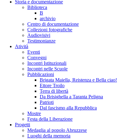
Storia e documentazione
Biblioteca
B
archivio
Centro di documentazione
Collezioni fotografiche
Audiovisivi
Testimonianze
Atività
Eventi
Convegni
Incontri Istituzionali
Incontri nelle Scuole
Pubblicazioni
Brigata Maiella, Reistenza e Bella ciao!
Ettore Troilo
Terra di libertà
Da Brisighella a Taranta Peligna
Patrioti
Dal fascismo alla Repubblica
Mostre
Festa della Liberazione
Progetti
Medaglia al popolo Abruzzese
Luoghi della memoria