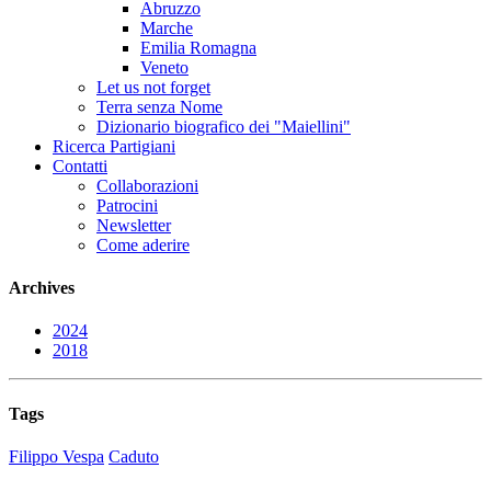
Abruzzo
Marche
Emilia Romagna
Veneto
Let us not forget
Terra senza Nome
Dizionario biografico dei "Maiellini"
Ricerca Partigiani
Contatti
Collaborazioni
Patrocini
Newsletter
Come aderire
Archives
2024
2018
Tags
Filippo Vespa
Caduto