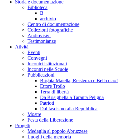
Storia e documentazione
Biblioteca
B
archivio
Centro di documentazione
Collezioni fotografiche
Audiovisivi
Testimonianze
Atività
Eventi
Convegni
Incontri Istituzionali
Incontri nelle Scuole
Pubblicazioni
Brigata Maiella, Reistenza e Bella ciao!
Ettore Troilo
Terra di libertà
Da Brisighella a Taranta Peligna
Patrioti
Dal fascismo alla Repubblica
Mostre
Festa della Liberazione
Progetti
Medaglia al popolo Abruzzese
Luoghi della memoria