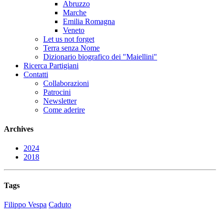
Abruzzo
Marche
Emilia Romagna
Veneto
Let us not forget
Terra senza Nome
Dizionario biografico dei "Maiellini"
Ricerca Partigiani
Contatti
Collaborazioni
Patrocini
Newsletter
Come aderire
Archives
2024
2018
Tags
Filippo Vespa
Caduto