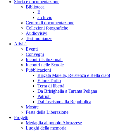
Storia e documentazione
Biblioteca
B
archivio
Centro di documentazione
Collezioni fotografiche
Audiovisivi
Testimonianze
Atività
Eventi
Convegni
Incontri Istituzionali
Incontri nelle Scuole
Pubblicazioni
Brigata Maiella, Reistenza e Bella ciao!
Ettore Troilo
Terra di libertà
Da Brisighella a Taranta Peligna
Patrioti
Dal fascismo alla Repubblica
Mostre
Festa della Liberazione
Progetti
Medaglia al popolo Abruzzese
Luoghi della memoria