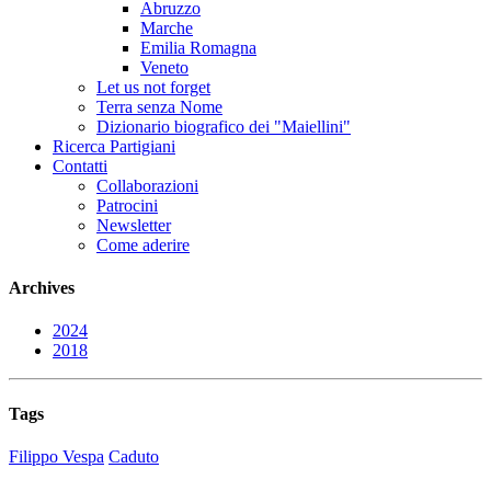
Abruzzo
Marche
Emilia Romagna
Veneto
Let us not forget
Terra senza Nome
Dizionario biografico dei "Maiellini"
Ricerca Partigiani
Contatti
Collaborazioni
Patrocini
Newsletter
Come aderire
Archives
2024
2018
Tags
Filippo Vespa
Caduto