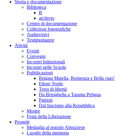
Storia e documentazione
Biblioteca
B
archivio
Centro di documentazione
Collezioni fotografiche
Audiovisivi
Testimonianze
Atività
Eventi
Convegni
Incontri Istituzionali
Incontri nelle Scuole
Pubblicazioni
Brigata Maiella, Reistenza e Bella ciao!
Ettore Troilo
Terra di libertà
Da Brisighella a Taranta Peligna
Patrioti
Dal fascismo alla Repubblica
Mostre
Festa della Liberazione
Progetti
Medaglia al popolo Abruzzese
Luoghi della memoria