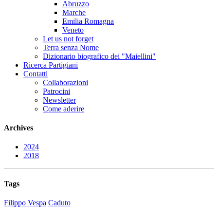
Abruzzo
Marche
Emilia Romagna
Veneto
Let us not forget
Terra senza Nome
Dizionario biografico dei "Maiellini"
Ricerca Partigiani
Contatti
Collaborazioni
Patrocini
Newsletter
Come aderire
Archives
2024
2018
Tags
Filippo Vespa
Caduto