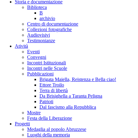
Storia e documentazione
Biblioteca
B
archivio
Centro di documentazione
Collezioni fotografiche
Audiovisivi
Testimonianze
Atività
Eventi
Convegni
Incontri Istituzionali
Incontri nelle Scuole
Pubblicazioni
Brigata Maiella, Reistenza e Bella ciao!
Ettore Troilo
Terra di libertà
Da Brisighella a Taranta Peligna
Patrioti
Dal fascismo alla Repubblica
Mostre
Festa della Liberazione
Progetti
Medaglia al popolo Abruzzese
Luoghi della memoria