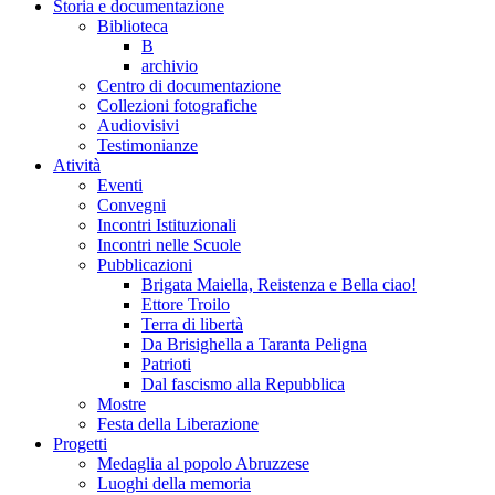
Storia e documentazione
Biblioteca
B
archivio
Centro di documentazione
Collezioni fotografiche
Audiovisivi
Testimonianze
Atività
Eventi
Convegni
Incontri Istituzionali
Incontri nelle Scuole
Pubblicazioni
Brigata Maiella, Reistenza e Bella ciao!
Ettore Troilo
Terra di libertà
Da Brisighella a Taranta Peligna
Patrioti
Dal fascismo alla Repubblica
Mostre
Festa della Liberazione
Progetti
Medaglia al popolo Abruzzese
Luoghi della memoria