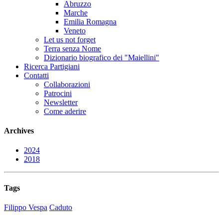
Abruzzo
Marche
Emilia Romagna
Veneto
Let us not forget
Terra senza Nome
Dizionario biografico dei "Maiellini"
Ricerca Partigiani
Contatti
Collaborazioni
Patrocini
Newsletter
Come aderire
Archives
2024
2018
Tags
Filippo Vespa
Caduto