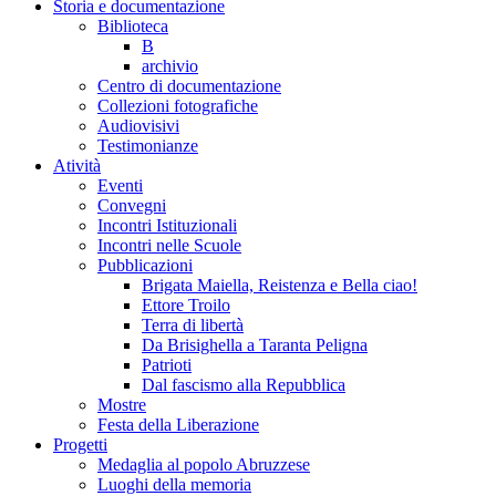
Storia e documentazione
Biblioteca
B
archivio
Centro di documentazione
Collezioni fotografiche
Audiovisivi
Testimonianze
Atività
Eventi
Convegni
Incontri Istituzionali
Incontri nelle Scuole
Pubblicazioni
Brigata Maiella, Reistenza e Bella ciao!
Ettore Troilo
Terra di libertà
Da Brisighella a Taranta Peligna
Patrioti
Dal fascismo alla Repubblica
Mostre
Festa della Liberazione
Progetti
Medaglia al popolo Abruzzese
Luoghi della memoria