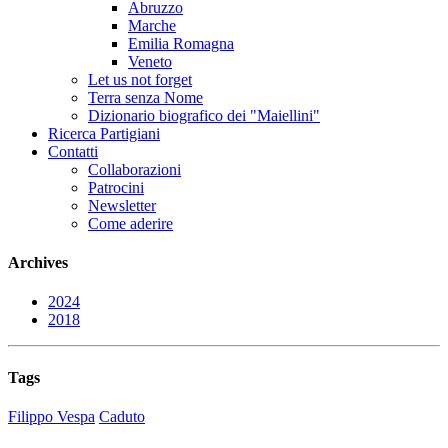
Abruzzo
Marche
Emilia Romagna
Veneto
Let us not forget
Terra senza Nome
Dizionario biografico dei "Maiellini"
Ricerca Partigiani
Contatti
Collaborazioni
Patrocini
Newsletter
Come aderire
Archives
2024
2018
Tags
Filippo Vespa
Caduto