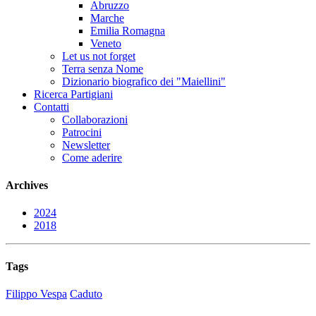
Abruzzo
Marche
Emilia Romagna
Veneto
Let us not forget
Terra senza Nome
Dizionario biografico dei "Maiellini"
Ricerca Partigiani
Contatti
Collaborazioni
Patrocini
Newsletter
Come aderire
Archives
2024
2018
Tags
Filippo Vespa
Caduto