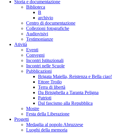
Storia e documentazione
Biblioteca
B
archivio
Centro di documentazione
Collezioni fotografiche
Audiovisivi
Testimonianze
Atività
Eventi
Convegni
Incontri Istituzionali
Incontri nelle Scuole
Pubblicazioni
Brigata Maiella, Reistenza e Bella ciao!
Ettore Troilo
Terra di libertà
Da Brisighella a Taranta Peligna
Patrioti
Dal fascismo alla Repubblica
Mostre
Festa della Liberazione
Progetti
Medaglia al popolo Abruzzese
Luoghi della memoria