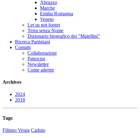
Abruzzo
Marche
Emilia Romagna
Veneto
Let us not forget
Terra senza Nome
Dizionario biografico dei "Maiellini"
Ricerca Partigiani
Contatti
Collaborazioni
Patrocini
Newsletter
Come aderire
Archives
2024
2018
Tags
Filippo Vespa
Caduto