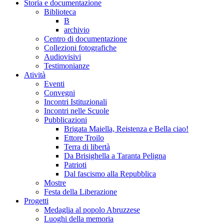
Storia e documentazione
Biblioteca
B
archivio
Centro di documentazione
Collezioni fotografiche
Audiovisivi
Testimonianze
Atività
Eventi
Convegni
Incontri Istituzionali
Incontri nelle Scuole
Pubblicazioni
Brigata Maiella, Reistenza e Bella ciao!
Ettore Troilo
Terra di libertà
Da Brisighella a Taranta Peligna
Patrioti
Dal fascismo alla Repubblica
Mostre
Festa della Liberazione
Progetti
Medaglia al popolo Abruzzese
Luoghi della memoria