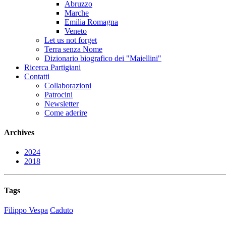
Abruzzo
Marche
Emilia Romagna
Veneto
Let us not forget
Terra senza Nome
Dizionario biografico dei "Maiellini"
Ricerca Partigiani
Contatti
Collaborazioni
Patrocini
Newsletter
Come aderire
Archives
2024
2018
Tags
Filippo Vespa
Caduto