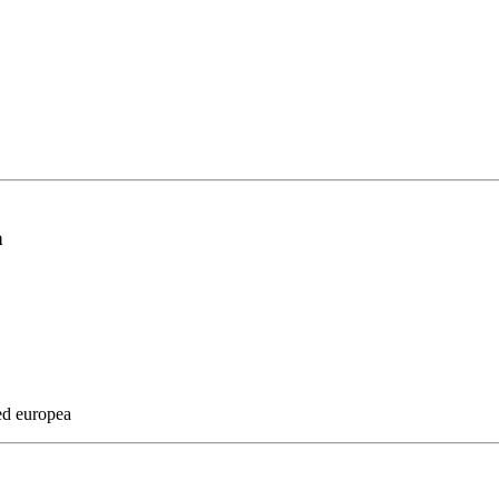
a
 ed europea