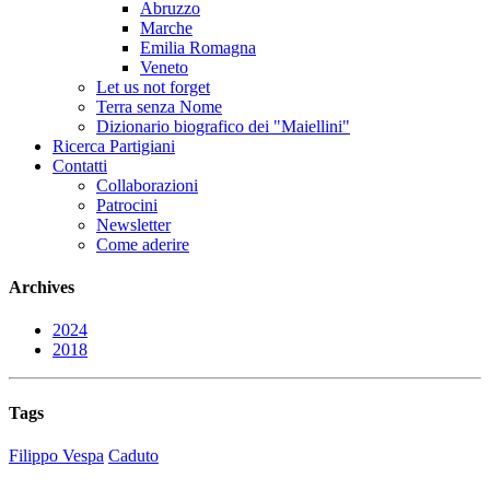
Abruzzo
Marche
Emilia Romagna
Veneto
Let us not forget
Terra senza Nome
Dizionario biografico dei "Maiellini"
Ricerca Partigiani
Contatti
Collaborazioni
Patrocini
Newsletter
Come aderire
Archives
2024
2018
Tags
Filippo Vespa
Caduto