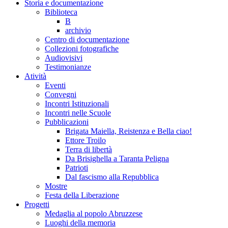
Storia e documentazione
Biblioteca
B
archivio
Centro di documentazione
Collezioni fotografiche
Audiovisivi
Testimonianze
Atività
Eventi
Convegni
Incontri Istituzionali
Incontri nelle Scuole
Pubblicazioni
Brigata Maiella, Reistenza e Bella ciao!
Ettore Troilo
Terra di libertà
Da Brisighella a Taranta Peligna
Patrioti
Dal fascismo alla Repubblica
Mostre
Festa della Liberazione
Progetti
Medaglia al popolo Abruzzese
Luoghi della memoria