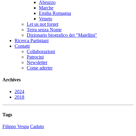
Abruzzo
Marche
Emilia Romagna
Veneto
Let us not forget
Terra senza Nome
Dizionario biografico dei "Maiellini"
Ricerca Partigiani
Contatti
Collaborazioni
Patrocini
Newsletter
Come aderire
Archives
2024
2018
Tags
Filippo Vespa
Caduto