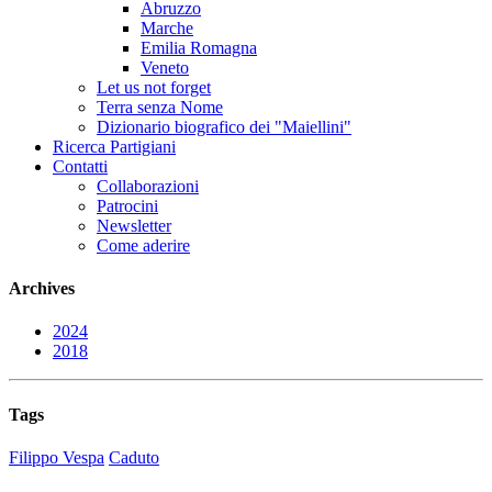
Abruzzo
Marche
Emilia Romagna
Veneto
Let us not forget
Terra senza Nome
Dizionario biografico dei "Maiellini"
Ricerca Partigiani
Contatti
Collaborazioni
Patrocini
Newsletter
Come aderire
Archives
2024
2018
Tags
Filippo Vespa
Caduto