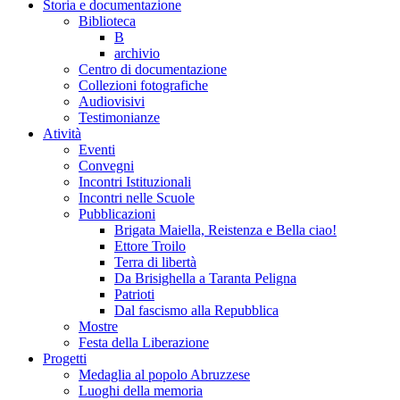
Storia e documentazione
Biblioteca
B
archivio
Centro di documentazione
Collezioni fotografiche
Audiovisivi
Testimonianze
Atività
Eventi
Convegni
Incontri Istituzionali
Incontri nelle Scuole
Pubblicazioni
Brigata Maiella, Reistenza e Bella ciao!
Ettore Troilo
Terra di libertà
Da Brisighella a Taranta Peligna
Patrioti
Dal fascismo alla Repubblica
Mostre
Festa della Liberazione
Progetti
Medaglia al popolo Abruzzese
Luoghi della memoria