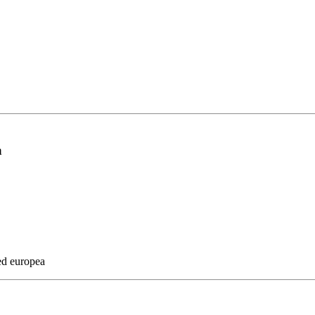
a
 ed europea