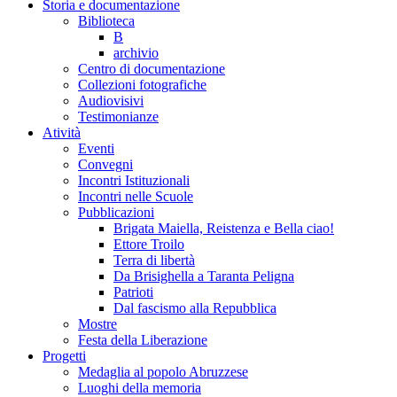
Storia e documentazione
Biblioteca
B
archivio
Centro di documentazione
Collezioni fotografiche
Audiovisivi
Testimonianze
Atività
Eventi
Convegni
Incontri Istituzionali
Incontri nelle Scuole
Pubblicazioni
Brigata Maiella, Reistenza e Bella ciao!
Ettore Troilo
Terra di libertà
Da Brisighella a Taranta Peligna
Patrioti
Dal fascismo alla Repubblica
Mostre
Festa della Liberazione
Progetti
Medaglia al popolo Abruzzese
Luoghi della memoria