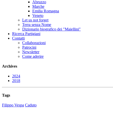
Abruzzo
Marche
Emilia Romagna
Veneto
Let us not forget
Terra senza Nome
Dizionario biografico dei "Maiellini"
Ricerca Partigiani
Contatti
Collaborazioni
Patrocini
Newsletter
Come aderire
Archives
2024
2018
Tags
Filippo Vespa
Caduto