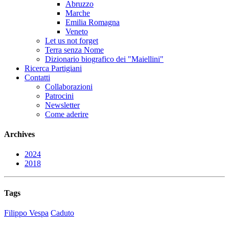
Abruzzo
Marche
Emilia Romagna
Veneto
Let us not forget
Terra senza Nome
Dizionario biografico dei "Maiellini"
Ricerca Partigiani
Contatti
Collaborazioni
Patrocini
Newsletter
Come aderire
Archives
2024
2018
Tags
Filippo Vespa
Caduto