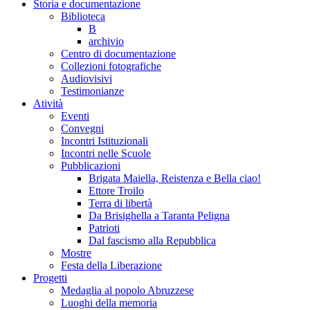
Storia e documentazione
Biblioteca
B
archivio
Centro di documentazione
Collezioni fotografiche
Audiovisivi
Testimonianze
Atività
Eventi
Convegni
Incontri Istituzionali
Incontri nelle Scuole
Pubblicazioni
Brigata Maiella, Reistenza e Bella ciao!
Ettore Troilo
Terra di libertà
Da Brisighella a Taranta Peligna
Patrioti
Dal fascismo alla Repubblica
Mostre
Festa della Liberazione
Progetti
Medaglia al popolo Abruzzese
Luoghi della memoria