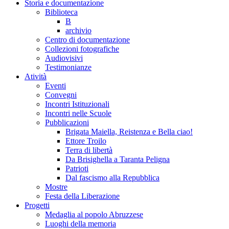
Storia e documentazione
Biblioteca
B
archivio
Centro di documentazione
Collezioni fotografiche
Audiovisivi
Testimonianze
Atività
Eventi
Convegni
Incontri Istituzionali
Incontri nelle Scuole
Pubblicazioni
Brigata Maiella, Reistenza e Bella ciao!
Ettore Troilo
Terra di libertà
Da Brisighella a Taranta Peligna
Patrioti
Dal fascismo alla Repubblica
Mostre
Festa della Liberazione
Progetti
Medaglia al popolo Abruzzese
Luoghi della memoria