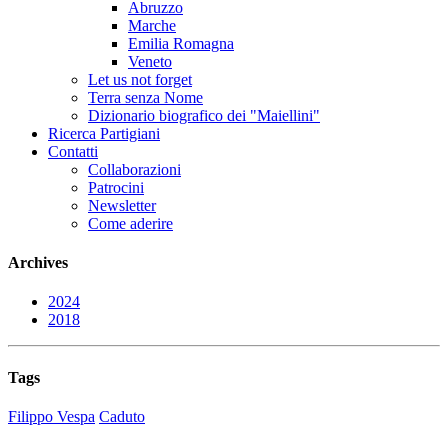
Abruzzo
Marche
Emilia Romagna
Veneto
Let us not forget
Terra senza Nome
Dizionario biografico dei "Maiellini"
Ricerca Partigiani
Contatti
Collaborazioni
Patrocini
Newsletter
Come aderire
Archives
2024
2018
Tags
Filippo Vespa
Caduto