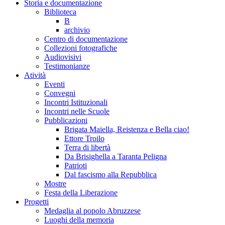
Storia e documentazione
Biblioteca
B
archivio
Centro di documentazione
Collezioni fotografiche
Audiovisivi
Testimonianze
Atività
Eventi
Convegni
Incontri Istituzionali
Incontri nelle Scuole
Pubblicazioni
Brigata Maiella, Reistenza e Bella ciao!
Ettore Troilo
Terra di libertà
Da Brisighella a Taranta Peligna
Patrioti
Dal fascismo alla Repubblica
Mostre
Festa della Liberazione
Progetti
Medaglia al popolo Abruzzese
Luoghi della memoria