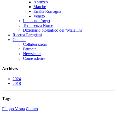
Abruzzo
Marche
Emilia Romagna
Veneto
Let us not forget
Terra senza Nome
Dizionario biografico dei "Maiellini"
Ricerca Partigiani
Contatti
Collaborazioni
Patrocini
Newsletter
Come aderire
Archives
2024
2018
Tags
Filippo Vespa
Caduto