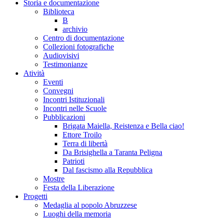
Storia e documentazione
Biblioteca
B
archivio
Centro di documentazione
Collezioni fotografiche
Audiovisivi
Testimonianze
Atività
Eventi
Convegni
Incontri Istituzionali
Incontri nelle Scuole
Pubblicazioni
Brigata Maiella, Reistenza e Bella ciao!
Ettore Troilo
Terra di libertà
Da Brisighella a Taranta Peligna
Patrioti
Dal fascismo alla Repubblica
Mostre
Festa della Liberazione
Progetti
Medaglia al popolo Abruzzese
Luoghi della memoria