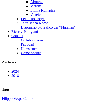
Abruzzo
Marche
Emilia Romagna
Veneto
Let us not forget
Terra senza Nome
Dizionario biografico dei "Maiellini"
Ricerca Partigiani
Contatti
Collaborazioni
Patrocini
Newsletter
Come aderire
Archives
2024
2018
Tags
Filippo Vespa
Caduto