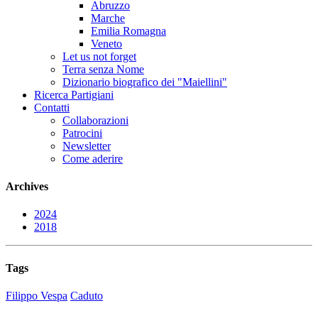
Abruzzo
Marche
Emilia Romagna
Veneto
Let us not forget
Terra senza Nome
Dizionario biografico dei "Maiellini"
Ricerca Partigiani
Contatti
Collaborazioni
Patrocini
Newsletter
Come aderire
Archives
2024
2018
Tags
Filippo Vespa
Caduto