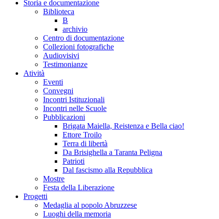
Storia e documentazione
Biblioteca
B
archivio
Centro di documentazione
Collezioni fotografiche
Audiovisivi
Testimonianze
Atività
Eventi
Convegni
Incontri Istituzionali
Incontri nelle Scuole
Pubblicazioni
Brigata Maiella, Reistenza e Bella ciao!
Ettore Troilo
Terra di libertà
Da Brisighella a Taranta Peligna
Patrioti
Dal fascismo alla Repubblica
Mostre
Festa della Liberazione
Progetti
Medaglia al popolo Abruzzese
Luoghi della memoria