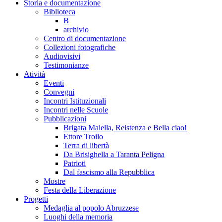
Storia e documentazione
Biblioteca
B
archivio
Centro di documentazione
Collezioni fotografiche
Audiovisivi
Testimonianze
Atività
Eventi
Convegni
Incontri Istituzionali
Incontri nelle Scuole
Pubblicazioni
Brigata Maiella, Reistenza e Bella ciao!
Ettore Troilo
Terra di libertà
Da Brisighella a Taranta Peligna
Patrioti
Dal fascismo alla Repubblica
Mostre
Festa della Liberazione
Progetti
Medaglia al popolo Abruzzese
Luoghi della memoria