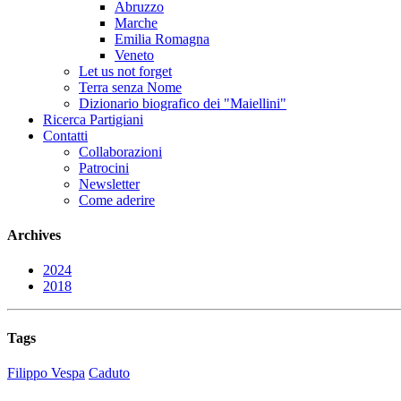
Abruzzo
Marche
Emilia Romagna
Veneto
Let us not forget
Terra senza Nome
Dizionario biografico dei "Maiellini"
Ricerca Partigiani
Contatti
Collaborazioni
Patrocini
Newsletter
Come aderire
Archives
2024
2018
Tags
Filippo Vespa
Caduto