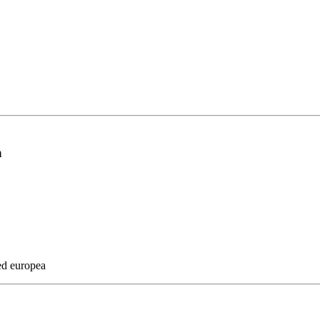
a
 ed europea