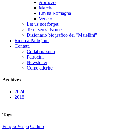
Abruzzo
Marche
Emilia Romagna
Veneto
Let us not forget
Terra senza Nome
Dizionario biografico dei "Maiellini"
Ricerca Partigiani
Contatti
Collaborazioni
Patrocini
Newsletter
Come aderire
Archives
2024
2018
Tags
Filippo Vespa
Caduto