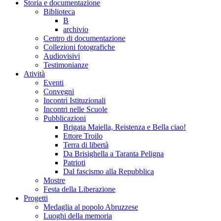
Storia e documentazione
Biblioteca
B
archivio
Centro di documentazione
Collezioni fotografiche
Audiovisivi
Testimonianze
Atività
Eventi
Convegni
Incontri Istituzionali
Incontri nelle Scuole
Pubblicazioni
Brigata Maiella, Reistenza e Bella ciao!
Ettore Troilo
Terra di libertà
Da Brisighella a Taranta Peligna
Patrioti
Dal fascismo alla Repubblica
Mostre
Festa della Liberazione
Progetti
Medaglia al popolo Abruzzese
Luoghi della memoria