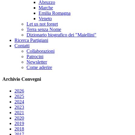
Abruzzo
Marche
Emilia Romagna
Veneto
Let us not forget
Terra senza Nome
Dizionario biografico dei "Maiellini"
Ricerca Partigiani
Contatti
Collaborazioni
Patrocini
Newsletter
Come aderire
Archivio
Convegni
2026
2025
2024
2023
2021
2020
2019
2018
2017