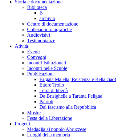
Storia e documentazione
Biblioteca
B
archivio
Centro di documentazione
Collezioni fotografiche
Audiovisivi
Testimonianze
Atività
Eventi
Convegni
Incontri Istituzionali
Incontri nelle Scuole
Pubblicazioni
Brigata Maiella, Reistenza e Bella ciao!
Ettore Troilo
Terra di libertà
Da Brisighella a Taranta Peligna
Patrioti
Dal fascismo alla Repubblica
Mostre
Festa della Liberazione
Progetti
Medaglia al popolo Abruzzese
Luoghi della memoria