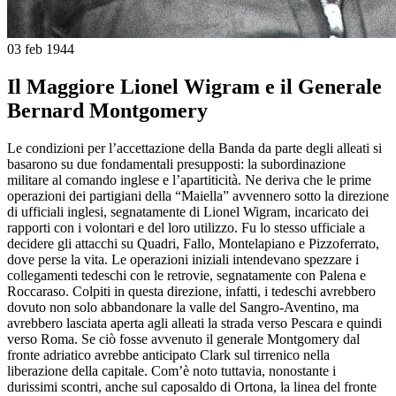
03 feb 1944
Il Maggiore Lionel Wigram e il Generale
Bernard Montgomery
Le condizioni per l’accettazione della Banda da parte degli alleati si
basarono su due fondamentali presupposti: la subordinazione
militare al comando inglese e l’apartiticità. Ne deriva che le prime
operazioni dei partigiani della “Maiella” avvennero sotto la direzione
di ufficiali inglesi, segnatamente di Lionel Wigram, incaricato dei
rapporti con i volontari e del loro utilizzo. Fu lo stesso ufficiale a
decidere gli attacchi su Quadri, Fallo, Montelapiano e Pizzoferrato,
dove perse la vita. Le operazioni iniziali intendevano spezzare i
collegamenti tedeschi con le retrovie, segnatamente con Palena e
Roccaraso. Colpiti in questa direzione, infatti, i tedeschi avrebbero
dovuto non solo abbandonare la valle del Sangro-Aventino, ma
avrebbero lasciata aperta agli alleati la strada verso Pescara e quindi
verso Roma. Se ciò fosse avvenuto il generale Montgomery dal
fronte adriatico avrebbe anticipato Clark sul tirrenico nella
liberazione della capitale. Com’è noto tuttavia, nonostante i
durissimi scontri, anche sul caposaldo di Ortona, la linea del fronte