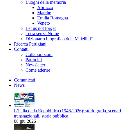
Luoghi della memoria
Abruzzo
Marche
Emilia Romagna
Veneto
Let us not forget
Terra senza Nome
Dizionario biografico dei "Maiellini"
Ricerca Partigiani
Contatti
Collaborazioni
Patrocini
Newsletter
Come aderire
Comunicati
News
L’Italia della Repubblica (1946-2026): storiografia, scenari
transnazionali, storia pubblica
08 giu 2026