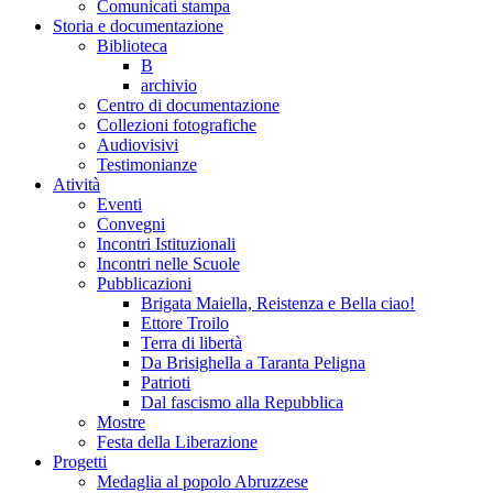
Comunicati stampa
Storia e documentazione
Biblioteca
B
archivio
Centro di documentazione
Collezioni fotografiche
Audiovisivi
Testimonianze
Atività
Eventi
Convegni
Incontri Istituzionali
Incontri nelle Scuole
Pubblicazioni
Brigata Maiella, Reistenza e Bella ciao!
Ettore Troilo
Terra di libertà
Da Brisighella a Taranta Peligna
Patrioti
Dal fascismo alla Repubblica
Mostre
Festa della Liberazione
Progetti
Medaglia al popolo Abruzzese